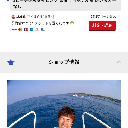
1ビーチ体験ダイビング|宮古市内ホテル泊|レンタカー
なし
マイルが貯まる
2名1室（セミダブル）
予約後すぐにe-チケットが送られます
料金・詳細
ショップ情報