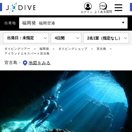
よくある質問
ログイン
福岡発
出発地
福岡空港
出発日：未指定
4日間
2名1室（指定なし）
ダイビングツアー
福岡発
ダイビングショップ
宮古島
アイランドエキスパート宮古島
宮古島 -
地図をみる