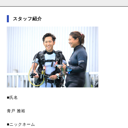
スタッフ紹介
■氏名
青戸 雅裕
■ニックネーム