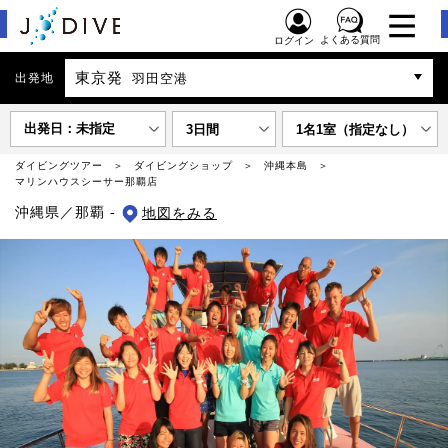
よくある質問
ログイン
東京発
出発地
羽田空港
出発日：未指定
3日間
1名1室（指定なし）
ダイビングツアー
ダイビングショップ
沖縄本島
マリンハウスシーサー那覇店
沖縄県／那覇 -
地図をみる