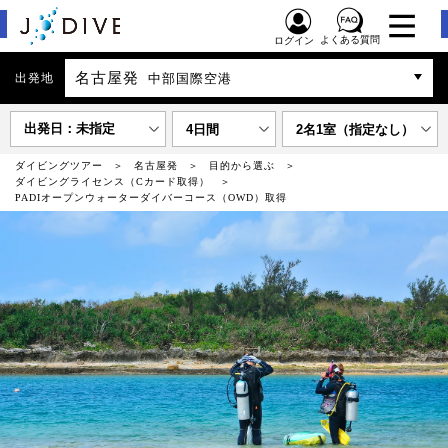
よくある質問
ログイン
名古屋発
出発地
中部国際空港
出発日：未指定
4日間
2名1室（指定なし）
ダイビングツアー
名古屋発
目的から選ぶ
ダイビングライセンス（Cカード取得）
PADIオープンウォーターダイバーコース（OWD）取得