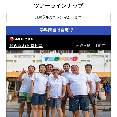
ツアーラインナップ
5
現在
件のプランがあります
学科講習は自宅で！
で飛ぶ
おきなわトロピコ
｜沖縄本島｜那覇市｜