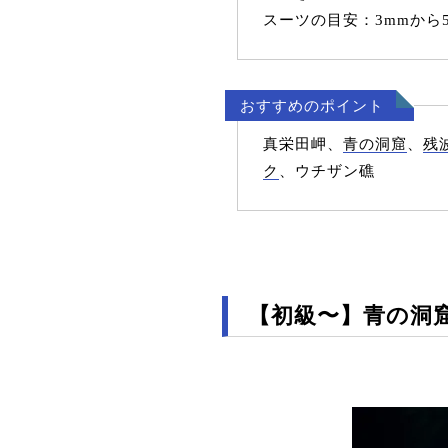
スーツの目安：3mmから
おすすめのポイント
真栄田岬、
青の洞窟
、
残
ク
、ウチザン礁
【初級〜】青の洞