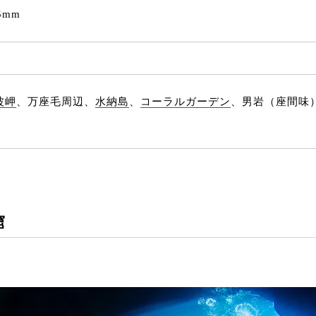
5mm
波岬
、万座毛周辺、
水納島
、
コーラルガーデン
、男岩（座間味
窟