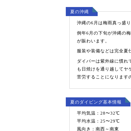
夏の沖縄
沖縄の6月は梅雨真っ盛
例年6月の下旬が沖縄の
が賑わいます。
服装や装備などは完全夏
ダイバーは紫外線に慣れ
も日焼けを通り越してヤ
苦労することになります
夏のダイビング基本情報
平均気温：28〜32℃
平均水温：25〜29℃
風向き：南西～南東