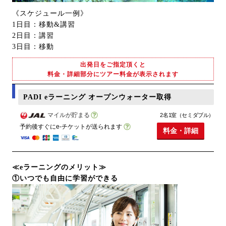
《スケジュール一例》
1日目：移動&講習
2日目：講習
3日目：移動
出発日をご指定頂くと
料金・詳細部分にツアー料金が表示されます
PADI eラーニング オープンウォーター取得
マイルが貯まる
2名1室（セミダブル）
予約後すぐにe-チケットが送られます
料金・詳細
≪eラーニングのメリット≫
①いつでも自由に学習ができる