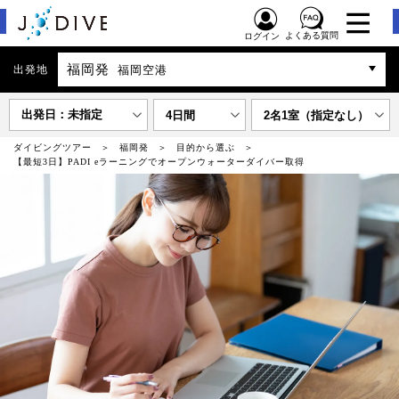
よくある質問
ログイン
福岡発
出発地
福岡空港
出発日：未指定
4日間
2名1室（指定なし）
ダイビングツアー
福岡発
目的から選ぶ
【最短3日】PADI eラーニングでオープンウォーターダイバー取得