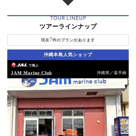
TOUR LINEUP
ツアーラインナップ
7
現在
件のプランがあります
沖縄本島人気ショップ
で飛ぶ
JAM Marine Club
沖縄県／嘉手納