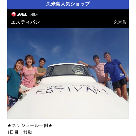
久米島人気ショップ
で飛ぶ
エスティバン
久米島
★スケジュール一例★
1日目：移動