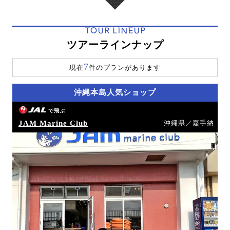
TOUR LINEUP
ツアーラインナップ
7
現在
件のプランがあります
沖縄本島人気ショップ
で飛ぶ
JAM Marine Club
沖縄県／嘉手納