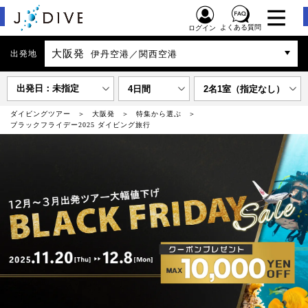
よくある質問
ログイン
大阪発
出発地
伊丹空港／関西空港
出発日：未指定
4日間
2名1室（指定なし）
ダイビングツアー
大阪発
特集から選ぶ
ブラックフライデー2025 ダイビング旅行