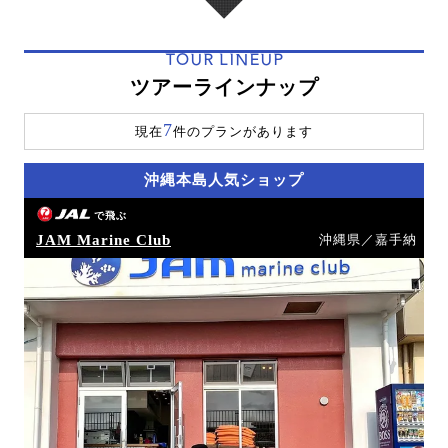
TOUR LINEUP
ツアーラインナップ
7
現在
件のプランがあります
沖縄本島人気ショップ
で飛ぶ
JAM Marine Club
沖縄県／嘉手納