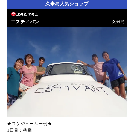
久米島人気ショップ
で飛ぶ
エスティバン
久米島
★スケジュール一例★
1日目：移動