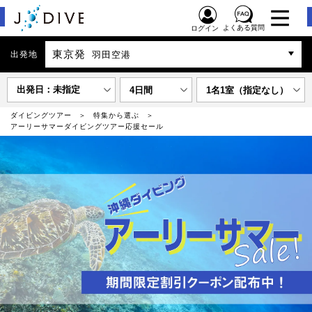
よくある質問
ログイン
東京発
出発地
羽田空港
出発日：未指定
4日間
1名1室（指定なし）
ダイビングツアー
特集から選ぶ
アーリーサマーダイビングツアー応援セール