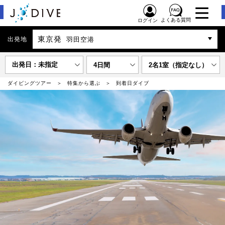
よくある質問
ログイン
東京発
出発地
羽田空港
出発日：未指定
4日間
2名1室（指定なし）
ダイビングツアー
特集から選ぶ
到着日ダイブ