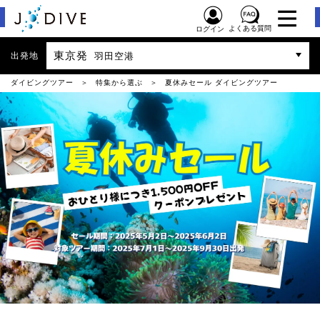
よくある質問
ログイン
東京発
出発地
羽田空港
ダイビングツアー
特集から選ぶ
夏休みセール ダイビングツアー