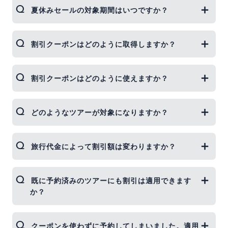
夏休みセールの対象期間はいつですか？
夏休みセールの予約期間は5月2日12時～6月2日9時
割引クーポンはどのように取得しますか？
59分まで、セール対象期間は7月1日～9月30日出発
の沖縄ダイビング旅行が対象となります。
ジェイトリップ公式LINEにアクセスをして、トー
割引クーポンはどのように使えますか？
ク画面のリッチメニューからクーポンを取得してい
ただけます。
予約ページの旅行代金確認画面でクーポンコード入
どのようなツアーが対象になりますか？
力欄に入力して計算ボタンをクリックしてくださ
い。
ジェイトリップ公式サイトで販売するJAL利用のパ
旅行代金によって割引額は変わりますか？
ッケージツアー全商品が対象です。航空券を利用し
ないホテルパックやオプショナルツアー、公式サイ
ト以外での予約は対象外となります。
旅行代金に関わらずお一人様1,500円割引となりま
既に予約済みのツアーにも割引は適用できます
す。
か？
申し訳ございませんが、既にご予約済みのご旅行代
クーポンを使わずに予約してしまいました。適用