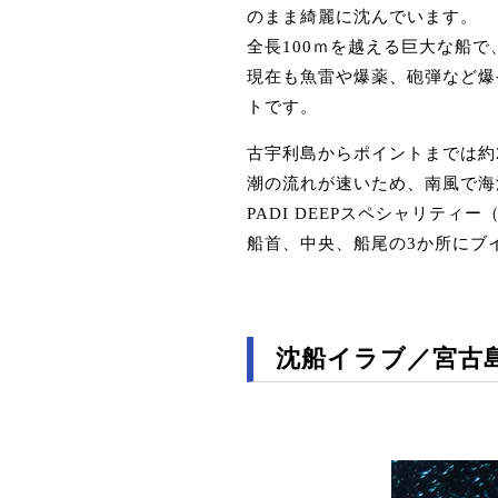
のまま綺麗に沈んでいます。
全長100ｍを越える巨大な船
現在も魚雷や爆薬、砲弾など爆
トです。
古宇利島からポイントまでは約
潮の流れが速いため、南風で海
PADI DEEPスペシャリテ
船首、中央、船尾の3か所にブ
沈船イラブ／宮古