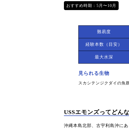
おすすめ時期：5月〜10月
難易度
経験本数（目安）
最大水深
見られる生物
スカシテンジクダイの魚群
USSエモンズってどん
沖縄本島北部、古宇利島沖にあ