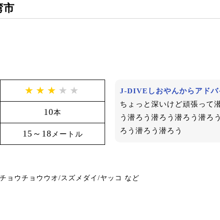
湾市
★★★
★★
J-DIVEしおやんからアド
ちょっと深いけど頑張って
10
本
う潜ろう潜ろう潜ろう潜ろ
ろう潜ろう潜ろう
15～18
メートル
チョウチョウウオ/スズメダイ/ヤッコ など