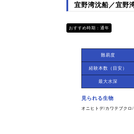
宜野湾沈船／宜野
おすすめ時期：通年
難易度
経験本数（目安）
最大水深
見られる生物
オニヒトデ/カワテブクロ/