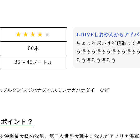
★★★★
★
J-DIVEしおやんからアド
ちょっと深いけど頑張って
60
本
う潜ろう潜ろう潜ろう潜ろ
ろう潜ろう潜ろう
35～45
メートル
/グルクン/スジハナダイ/スミレナガハナダイ など
なポイント？
る沖縄最大級の沈船。第二次世界大戦中に沈んだアメリカ海軍