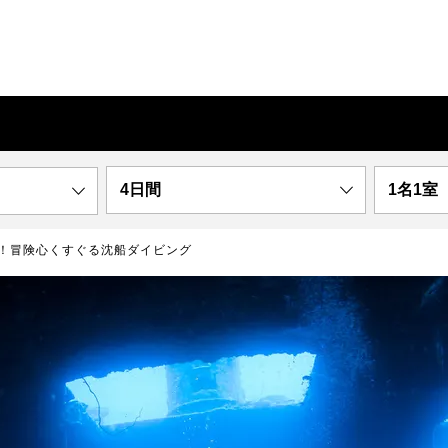
4日間
1名1室
！冒険心くすぐる沈船ダイビング