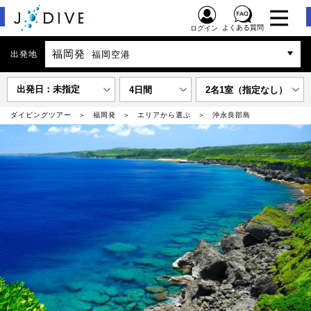
よくある質問
ログイン
福岡発
出発地
福岡空港
出発日：未指定
4日間
2名1室（指定なし）
ダイビングツアー
福岡発
エリアから選ぶ
沖永良部島