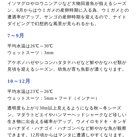
イソマグロやロウニンアジなど大物回遊魚が狙えるシーズ
ン。6月からはウミガメの産卵時期に入る為、ウミガメとの
遭遇率がアップ。サンゴの産卵時期を迎えるので、ナイト
ダイビングで幻想的な風景が見られるかも。
7～9月
平均水温は26℃～30℃
ウェットスーツ：3mm
アケボノハゼやシコンハタタテハゼなど鮮やかなハゼ類が
見頃を迎えるシーズン。幼魚が育ち魚影が濃くなります。
10～12月
平均水温は23℃～26℃
ウェットスーツ：5mm＋フード（インナー）
透明度も上がり30m以上見えるようになる秋～冬シーズ
ン。マダラトビエイやハンマーヘッドシャークなど珍しい
生き物に出会える確率がアップ。ウメイロモドキ・キンギ
ョハナダイ・ハナゴイ・ハナゴンベなど鮮やかな魚が観察
できます。12月頃からはマンタに遭遇しやすくなります。