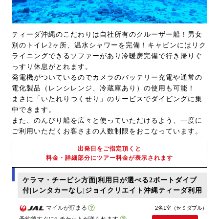
ティーダ沖縄のこだわりは自社所有のクルーザー船！男女
別のトイレ2ヶ所、温水シャワーを完備！キャビンにはリク
ライニングできるソファーがあり冷暖房完備で行き帰りぐ
っすり休息がとれます。
発電機がついているのでカメラのバッテリー充電や通常の
電化製品（レンシレンジ、冷蔵庫あり）の使用も可能！
まさに「いたれりつくせり」のサービスでダイビングに集
中できます。
また、のんびり船を広々と使っていただけるよう、一度に
ご利用いただくお客さまの人数制限をおこなっています。
出発日をご指定頂くと
料金・詳細部分にツアー料金が表示されます
ケラマ・チービシ方面|利用日が選べる2ボートダイブ
付|レンタカーなし|ジョイクリエイト沖縄ティーダ利用
マイルが貯まる
2名1室（セミダブル）
予約後すぐにe-チケットが送られます