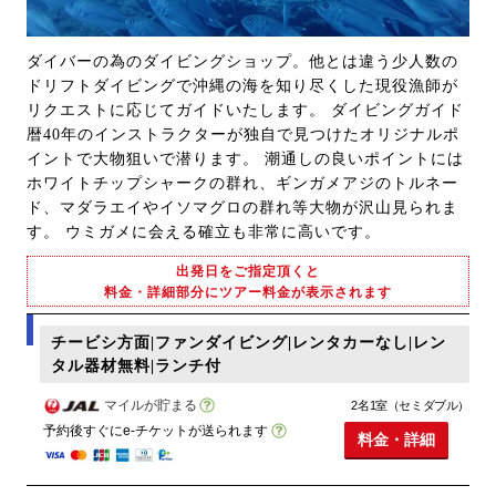
ダイバーの為のダイビングショップ。他とは違う少人数の
ドリフトダイビングで沖縄の海を知り尽くした現役漁師が
リクエストに応じてガイドいたします。 ダイビングガイド
暦40年のインストラクターが独自で見つけたオリジナルポ
イントで大物狙いで潜ります。 潮通しの良いポイントには
ホワイトチップシャークの群れ、ギンガメアジのトルネー
ド、マダラエイやイソマグロの群れ等大物が沢山見られま
す。 ウミガメに会える確立も非常に高いです。
出発日をご指定頂くと
料金・詳細部分にツアー料金が表示されます
チービシ方面|ファンダイビング|レンタカーなし|レン
タル器材無料|ランチ付
マイルが貯まる
2名1室（セミダブル）
予約後すぐにe-チケットが送られます
料金・詳細