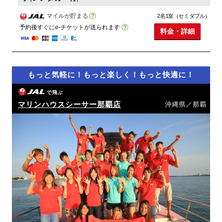
マイルが貯まる
2名1室（セミダブル）
予約後すぐにe-チケットが送られます
料金・詳細
もっと気軽に！もっと楽しく！もっと快適に！
で飛ぶ
マリンハウスシーサー那覇店
沖縄県／那覇