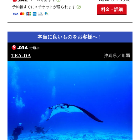
予約後すぐにe-チケットが送られます
料金・詳細
本当に良いものをお客様へ！
で飛ぶ
TEA-DA
沖縄県／那覇