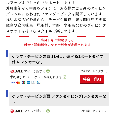
ルアップまでしっかりサポートします！
沖縄南部から中部をメインに、お客様のご自身のダイビン
グレベルにあわせたファンダイビングを開催しています。
浅い水深の宜野湾から、チービシ環礁、慶良間諸島の渡嘉
敷島や座間味島、恩納村、本部、水納島などのダイビング
スポットを様々なスタイルで楽しめます。
出発日をご指定頂くと
料金・詳細部分にツアー料金が表示されます
ケラマ・チービシ方面|利用日が選べる2ボートダイブ
付|レンタカーなし|
マイルが貯まる
2名1室（セミダブル）
予約後すぐにe-チケットが送られます
料金・詳細
ケラマ・チービシ方面|ファンダイビング|レンタカーな
し|
マイルが貯まる
2名1室（セミダブル）