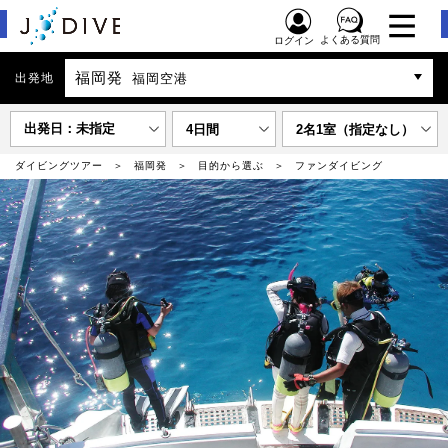
よくある質問
ログイン
福岡発
出発地
福岡空港
出発日：未指定
4日間
2名1室（指定なし）
ダイビングツアー
福岡発
目的から選ぶ
ファンダイビング