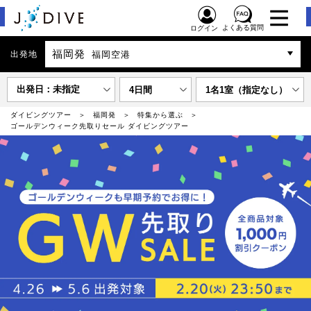
よくある質問
ログイン
福岡発
出発地
福岡空港
出発日：未指定
4日間
1名1室（指定なし）
ダイビングツアー
福岡発
特集から選ぶ
ゴールデンウィーク先取りセール ダイビングツアー