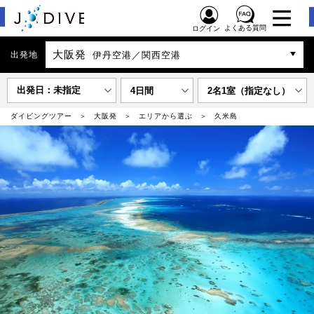
よくある質問
ログイン
大阪発
出発地
伊丹空港／関西空港
出発日：未指定
4日間
2名1室（指定なし）
ダイビングツアー
大阪発
エリアから選ぶ
久米島