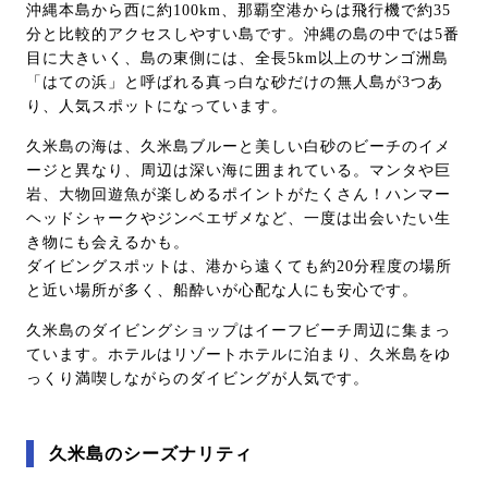
沖縄本島から西に約100km、那覇空港からは飛行機で約35
分と比較的アクセスしやすい島です。沖縄の島の中では5番
目に大きいく、島の東側には、全長5km以上のサンゴ洲島
「はての浜」と呼ばれる真っ白な砂だけの無人島が3つあ
り、人気スポットになっています。
久米島の海は、久米島ブルーと美しい白砂のビーチのイメ
ージと異なり、周辺は深い海に囲まれている。マンタや巨
岩、大物回遊魚が楽しめるポイントがたくさん！ハンマー
ヘッドシャークやジンベエザメなど、一度は出会いたい生
き物にも会えるかも。
ダイビングスポットは、港から遠くても約20分程度の場所
と近い場所が多く、船酔いが心配な人にも安心です。
久米島のダイビングショップはイーフビーチ周辺に集まっ
ています。ホテルはリゾートホテルに泊まり、久米島をゆ
っくり満喫しながらのダイビングが人気です。
久米島のシーズナリティ