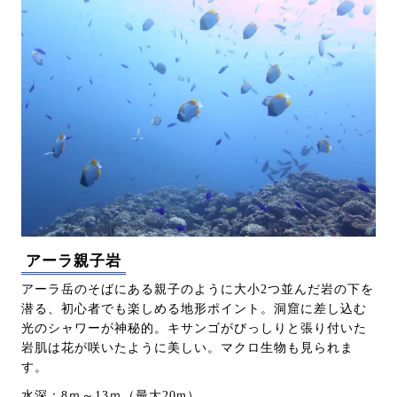
アーラ親子岩
アーラ岳のそばにある親子のように大小2つ並んだ岩の下を
潜る、初心者でも楽しめる地形ポイント。洞窟に差し込む
光のシャワーが神秘的。キサンゴがびっしりと張り付いた
岩肌は花が咲いたように美しい。マクロ生物も見られま
す。
水深：8ｍ～13ｍ（最大20m）