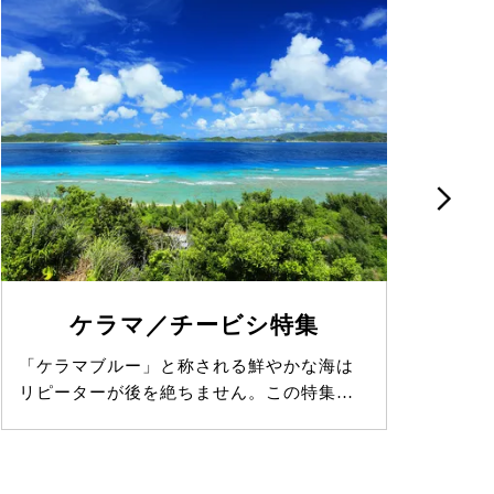
ケラマ／チービシ特集
「ケラマブルー」と称される鮮やかな海は
言
リピーターが後を絶ちません。この特集…
洞窟