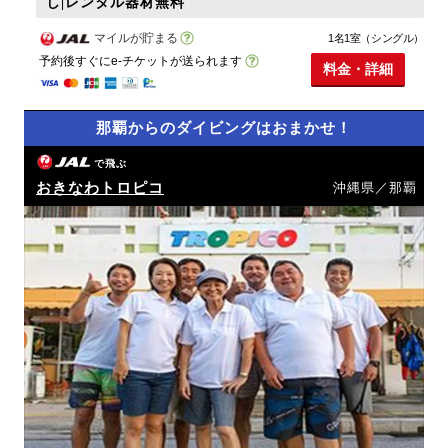
し|レンタル器材無料
マイルが貯まる
1名1室（シングル）
予約後すぐにe-チケットが送られます
料金・詳細
那覇からのダイビングはおまかせ！
で飛ぶ
おきなわトロピコ
沖縄県／那覇