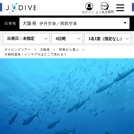
よくある質問
ログイン
大阪発
出発地
伊丹空港／関西空港
出発日：未指定
4日間
1名1室（指定なし）
ダイビングツアー
大阪発
特集から選ぶ
大物回遊魚！イソマグロはどこで見れる？