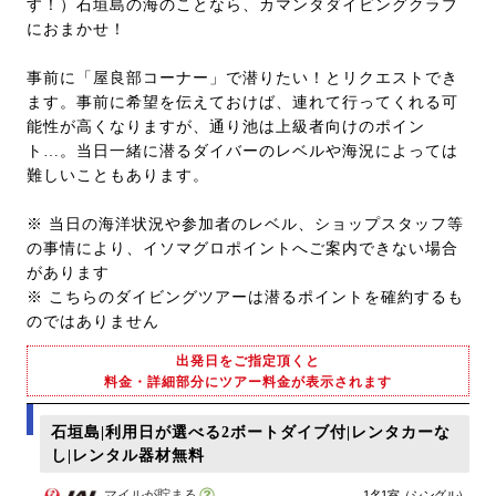
す！）石垣島の海のことなら、カマンタダイビングクラブ
におまかせ！
事前に「屋良部コーナー」で潜りたい！とリクエストでき
ます。事前に希望を伝えておけば、連れて行ってくれる可
能性が高くなりますが、通り池は上級者向けのポイン
ト…。当日一緒に潜るダイバーのレベルや海況によっては
難しいこともあります。
※ 当日の海洋状況や参加者のレベル、ショップスタッフ等
の事情により、イソマグロポイントへご案内できない場合
があります
※ こちらのダイビングツアーは潜るポイントを確約するも
のではありません
出発日をご指定頂くと
料金・詳細部分にツアー料金が表示されます
石垣島|利用日が選べる2ボートダイブ付|レンタカーな
し|レンタル器材無料
マイルが貯まる
1名1室（シングル）