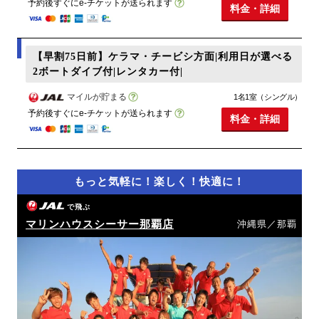
予約後すぐにe-チケットが送られます
料金・詳細
【早割75日前】ケラマ・チービシ方面|利用日が選べる
2ボートダイブ付|レンタカー付|
マイルが貯まる
1名1室（シングル）
予約後すぐにe-チケットが送られます
料金・詳細
もっと気軽に！楽しく！快適に！
で飛ぶ
マリンハウスシーサー那覇店
沖縄県／那覇