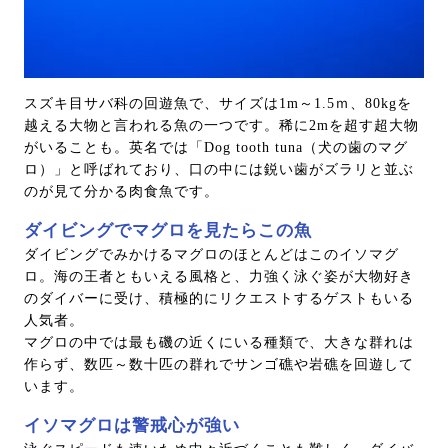
スズキ目サバ科の回遊魚で、サイズは1m～1.5ｍ、80kgを
越える大物と言われる魚の一つです。稀に2mを超す超大物
がいることも。英名では「Dog tooth tuna（犬の歯のマグ
ロ）」と呼ばれており、口の中には鋭い歯がズラリと並ぶ
のが見て分かる肉食魚です。
ダイビングでマグロを見たらこの魚
ダイビングでみかけるマグロのほとんどはこのイソマグ
ロ。海の王者ともいえる風格と、力強く泳ぐ姿が大物好き
のダイバーに受け、積極的にリクエストするゲストもいる
人気者。
マグロの中では最も磯の近くにいる種類で、大きな群れは
作らず、数匹～数十匹の群れでサンゴ礁や岩礁を回遊して
います。
イソマグロは警戒心が強い