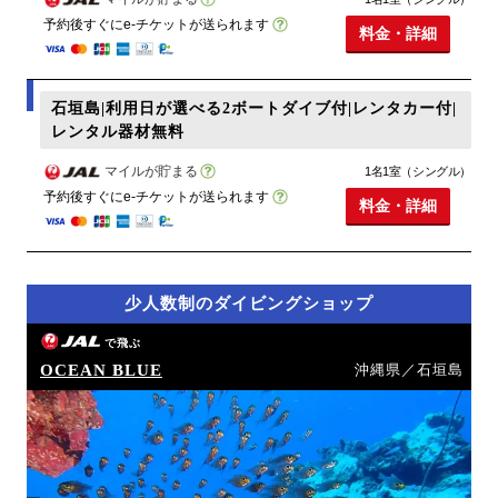
予約後すぐにe-チケットが送られます
料金・詳細
石垣島|利用日が選べる2ボートダイブ付|レンタカー付|
レンタル器材無料
マイルが貯まる
1名1室（シングル）
予約後すぐにe-チケットが送られます
料金・詳細
少人数制のダイビングショップ
で飛ぶ
OCEAN BLUE
沖縄県／石垣島