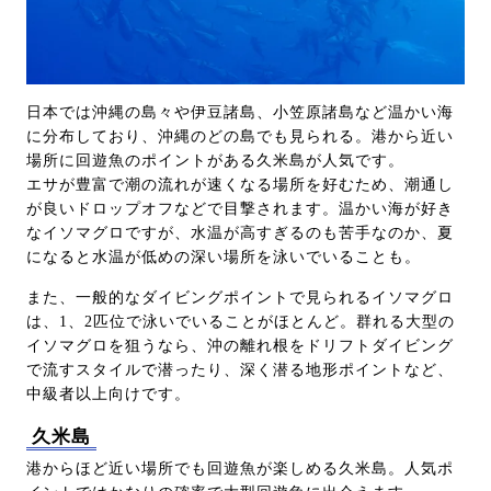
日本では沖縄の島々や伊豆諸島、小笠原諸島など温かい海
に分布しており、沖縄のどの島でも見られる。港から近い
場所に回遊魚のポイントがある久米島が人気です。
エサが豊富で潮の流れが速くなる場所を好むため、潮通し
が良いドロップオフなどで目撃されます。温かい海が好き
なイソマグロですが、水温が高すぎるのも苦手なのか、夏
になると水温が低めの深い場所を泳いでいることも。
また、一般的なダイビングポイントで見られるイソマグロ
は、1、2匹位で泳いでいることがほとんど。群れる大型の
イソマグロを狙うなら、沖の離れ根をドリフトダイビング
で流すスタイルで潜ったり、深く潜る地形ポイントなど、
中級者以上向けです。
久米島
港からほど近い場所でも回遊魚が楽しめる久米島。人気ポ