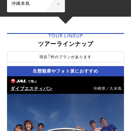
沖縄本島
TOUR LINEUP
ツアーラインナップ
7
現在
件のプランがあります
生態観察やフォト派におすすめ
で飛ぶ
ダイブエスティバン
沖縄県／久米島