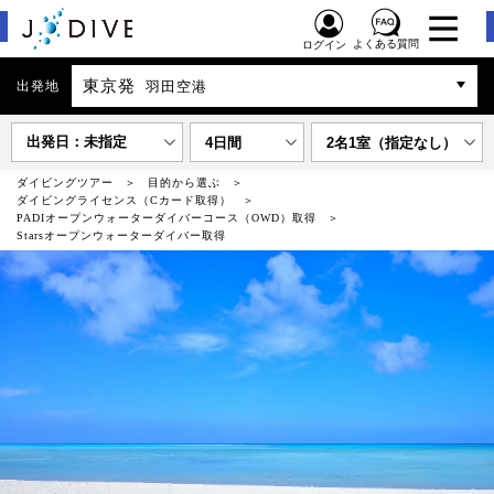
よくある質問
ログイン
東京発
出発地
羽田空港
出発日：未指定
4日間
2名1室（指定なし）
ダイビングツアー
目的から選ぶ
ダイビングライセンス（Cカード取得）
PADIオープンウォーターダイバーコース（OWD）取得
Starsオープンウォーターダイバー取得