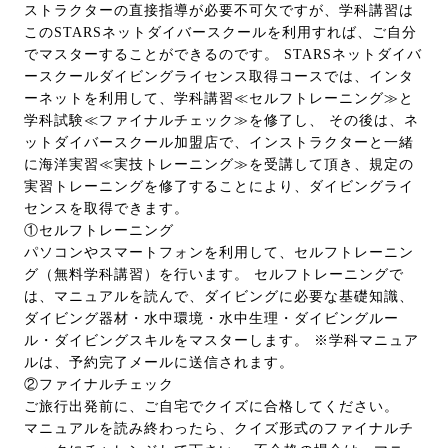
ストラクターの直接指導が必要不可欠ですが、学科講習は
このSTARSネットダイバースクールを利用すれば、ご自分
でマスターすることができるのです。 STARSネットダイバ
ースクールダイビングライセンス取得コースでは、インタ
ーネットを利用して、学科講習≪セルフトレーニング≫と
学科試験≪ファイナルチェック≫を修了し、 その後は、ネ
ットダイバースクール加盟店で、インストラクターと一緒
に海洋実習≪実技トレーニング≫を受講して頂き、規定の
実習トレーニングを修了することにより、ダイビングライ
センスを取得できます。
①セルフトレーニング
パソコンやスマートフォンを利用して、セルフトレーニン
グ（無料学科講習）を行います。 セルフトレーニングで
は、マニュアルを読んで、ダイビングに必要な基礎知識、
ダイビング器材・水中環境・水中生理・ダイビングルー
ル・ダイビングスキルをマスターします。 ※学科マニュア
ルは、予約完了メールに送信されます。
②ファイナルチェック
ご旅行出発前に、ご自宅でクイズに合格してください。
マニュアルを読み終わったら、クイズ形式のファイナルチ