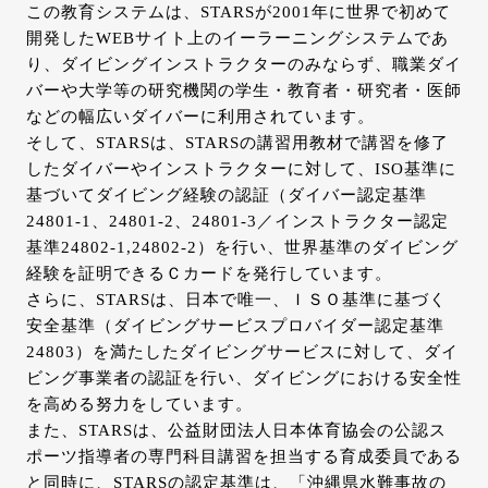
この教育システムは、STARSが2001年に世界で初めて
開発したWEBサイト上のイーラーニングシステムであ
り、ダイビングインストラクターのみならず、職業ダイ
バーや大学等の研究機関の学生・教育者・研究者・医師
などの幅広いダイバーに利用されています。
そして、STARSは、STARSの講習用教材で講習を修了
したダイバーやインストラクターに対して、ISO基準に
基づいてダイビング経験の認証（ダイバー認定基準
24801-1、24801-2、24801-3／インストラクター認定
基準24802-1,24802-2）を行い、世界基準のダイビング
経験を証明できるＣカードを発行しています。
さらに、STARSは、日本で唯一、ＩＳＯ基準に基づく
安全基準（ダイビングサービスプロバイダー認定基準
24803）を満たしたダイビングサービスに対して、ダイ
ビング事業者の認証を行い、ダイビングにおける安全性
を高める努力をしています。
また、STARSは、公益財団法人日本体育協会の公認ス
ポーツ指導者の専門科目講習を担当する育成委員である
と同時に、STARSの認定基準は、「沖縄県水難事故の