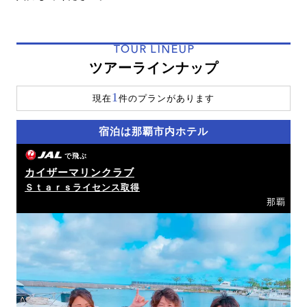
TOUR LINEUP
ツアーラインナップ
1
現在
件のプランがあります
宿泊は那覇市内ホテル
で飛ぶ
カイザーマリンクラブ
Ｓｔａｒｓライセンス取得
那覇