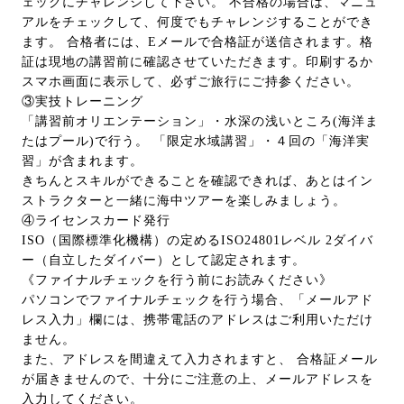
ェックにチャレンジして下さい。 不合格の場合は、マニュ
アルをチェックして、何度でもチャレンジすることができ
ます。 合格者には、Eメールで合格証が送信されます。格
証は現地の講習前に確認させていただきます。印刷するか
スマホ画面に表示して、必ずご旅行にご持参ください。
③実技トレーニング
「講習前オリエンテーション」・水深の浅いところ(海洋ま
たはプール)で行う。 「限定水域講習」・４回の「海洋実
習」が含まれます。
きちんとスキルができることを確認できれば、あとはイン
ストラクターと一緒に海中ツアーを楽しみましょう。
④ライセンスカード発行
ISO（国際標準化機構）の定めるISO24801レベル 2ダイバ
ー（自立したダイバー）として認定されます。
《ファイナルチェックを行う前にお読みください》
パソコンでファイナルチェックを行う場合、「メールアド
レス入力」欄には、携帯電話のアドレスはご利用いただけ
ません。
また、アドレスを間違えて入力されますと、 合格証メール
が届きませんので、十分にご注意の上、メールアドレスを
入力してください。