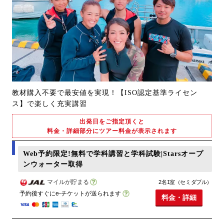
教材購入不要で最安値を実現！【ISO認定基準ライセン
ス】で楽しく充実講習
出発日をご指定頂くと
料金・詳細部分にツアー料金が表示されます
Web予約限定!無料で学科講習と学科試験|Starsオープ
ンウォーター取得
マイルが貯まる
2名1室（セミダブル）
予約後すぐにe-チケットが送られます
料金・詳細