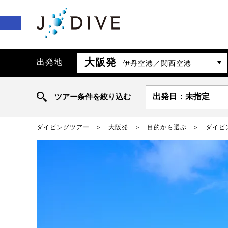
大阪発
出発地
伊丹空港／関西空港
ツアー条件を絞り込む
出発日：未指定
ダイビングツアー
大阪発
目的から選ぶ
ダイビ