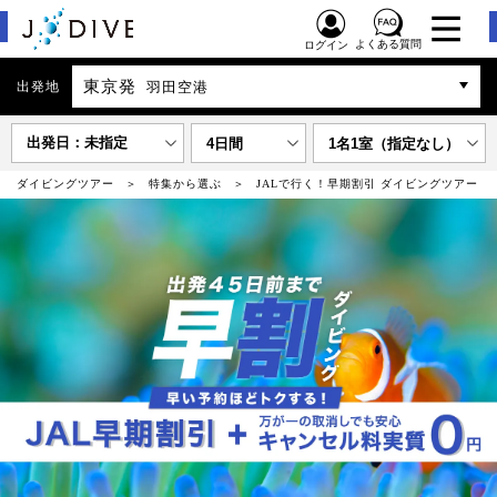
よくある質問
ログイン
東京発
出発地
羽田空港
出発日：未指定
4日間
1名1室（指定なし）
ダイビングツアー
特集から選ぶ
JALで行く！早期割引 ダイビングツアー