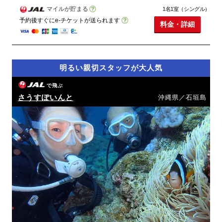
マイルが貯まる
1名1室（シングル）
予約後すぐにe-チケットが送られます
料金・詳細
明るい親切スタッフが大人気
で飛ぶ
さうすぽいんと
沖縄県／石垣島