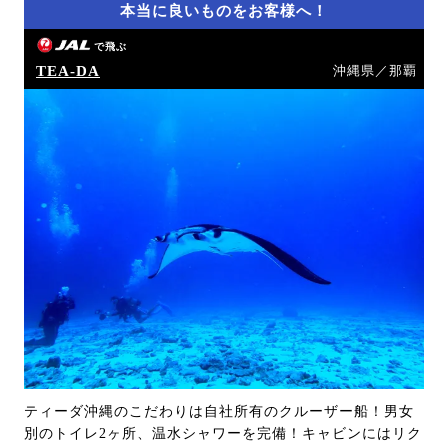
本当に良いものをお客様へ！
で飛ぶ
TEA-DA
沖縄県／那覇
ティーダ沖縄のこだわりは自社所有のクルーザー船！男女
別のトイレ2ヶ所、温水シャワーを完備！キャビンにはリク