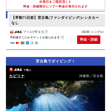
出発日をご指定頂くと
料金・詳細部分にツアー料金が表示されます
【早割75日前】宮古島|ファンダイビング|レンタカー
なし
マイルが貯まる
1名1室（シングル）
予約後すぐにe-チケットが送られます
料金・詳細
宮古島でダイビング！
で飛ぶ
カピリナ
沖縄県／宮古島