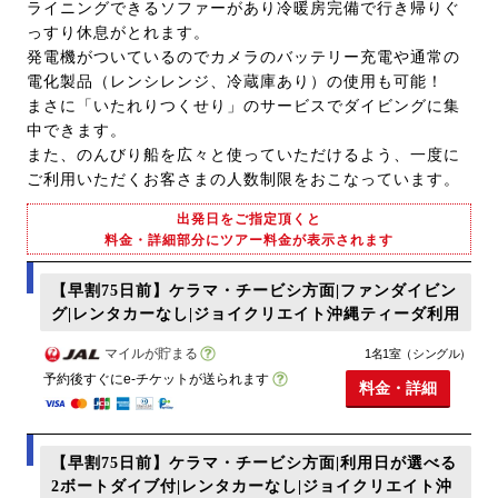
ライニングできるソファーがあり冷暖房完備で行き帰りぐ
っすり休息がとれます。
発電機がついているのでカメラのバッテリー充電や通常の
電化製品（レンシレンジ、冷蔵庫あり）の使用も可能！
まさに「いたれりつくせり」のサービスでダイビングに集
中できます。
また、のんびり船を広々と使っていただけるよう、一度に
ご利用いただくお客さまの人数制限をおこなっています。
出発日をご指定頂くと
料金・詳細部分にツアー料金が表示されます
【早割75日前】ケラマ・チービシ方面|ファンダイビン
グ|レンタカーなし|ジョイクリエイト沖縄ティーダ利用
マイルが貯まる
1名1室（シングル）
予約後すぐにe-チケットが送られます
料金・詳細
【早割75日前】ケラマ・チービシ方面|利用日が選べる
2ボートダイブ付|レンタカーなし|ジョイクリエイト沖