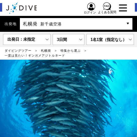
よくある質問
ログイン
札幌発
出発地
新千歳空港
出発日：未指定
3日間
1名1室（指定なし）
ダイビングツアー
札幌発
特集から選ぶ
一度は見たい！ギンガメアジトルネード