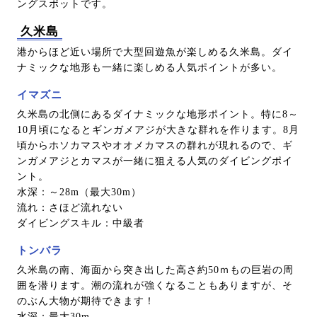
ングスポットです。
久米島
港からほど近い場所で大型回遊魚が楽しめる久米島。ダイ
ナミックな地形も一緒に楽しめる人気ポイントが多い。
イマズニ
久米島の北側にあるダイナミックな地形ポイント。特に8～
10月頃になるとギンガメアジが大きな群れを作ります。8月
頃からホソカマスやオオメカマスの群れが現れるので、ギ
ンガメアジとカマスが一緒に狙える人気のダイビングポイ
ント。
水深：～28m（最大30m）
流れ：さほど流れない
ダイビングスキル：中級者
トンバラ
久米島の南、海面から突き出した高さ約50ｍもの巨岩の周
囲を潜ります。潮の流れが強くなることもありますが、そ
のぶん大物が期待できます！
水深：最大30m