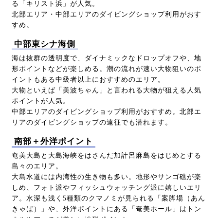
る「キリスト浜」が人気。
北部エリア・中部エリアのダイビングショップ利用がおす
すめ。
中部東シナ海側
海は抜群の透明度で、ダイナミックなドロップオフや、地
形ポイントなどが楽しめる。潮の流れが速い大物狙いのポ
イントもある中級者以上におすすめのエリア。
大物といえば「美波ちゃん」と言われる大物が狙える人気
ポイントが人気。
中部エリアのダイビングショップ利用がおすすめ。北部エ
リアのダイビングショップの遠征でも潜れます。
南部＋外洋ポイント
奄美大島と大島海峡をはさんだ加計呂麻島をはじめとする
島々のエリア。
大島水道には内湾性の生き物も多い。地形やサンゴ礁が楽
しめ、フォト派やフィッシュウォッチング派に嬉しいエリ
ア。水深も浅く5種類のクマノミが見られる「案脚場（あん
きゃば）」や、外洋ポイントにある「奄美ホール」はトン