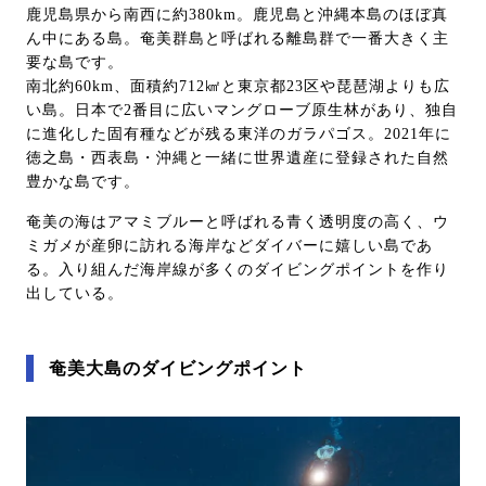
鹿児島県から南西に約380km。鹿児島と沖縄本島のほぼ真
ん中にある島。奄美群島と呼ばれる離島群で一番大きく主
要な島です。
南北約60km、面積約712㎢と東京都23区や琵琶湖よりも広
い島。日本で2番目に広いマングローブ原生林があり、独自
に進化した固有種などが残る東洋のガラパゴス。2021年に
徳之島・西表島・沖縄と一緒に世界遺産に登録された自然
豊かな島です。
奄美の海はアマミブルーと呼ばれる青く透明度の高く、ウ
ミガメが産卵に訪れる海岸などダイバーに嬉しい島であ
る。入り組んだ海岸線が多くのダイビングポイントを作り
出している。
奄美大島のダイビングポイント