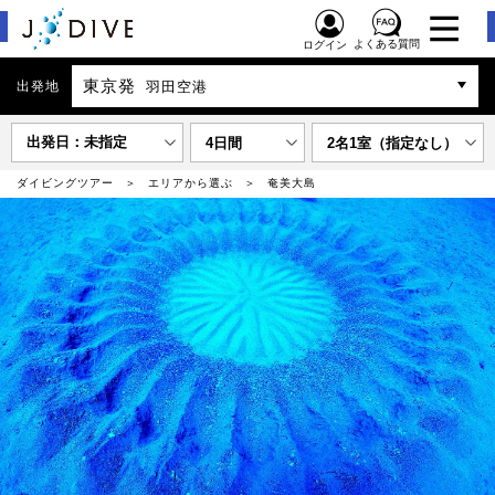
よくある質問
ログイン
東京発
出発地
羽田空港
出発日：未指定
4日間
2名1室（指定なし）
ダイビングツアー
エリアから選ぶ
奄美大島