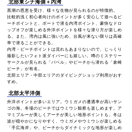
北部東シナ海側＋内湾
黒潮の恩恵を受け、様々な生物が見られるのが特徴的。
比較的浅く初心者向けのポイントが多く安心して遊べるビ
ーチポイントと、ボートで潜る内湾ポイント、豪快なドロ
ップオフが楽しめる外洋ポイントを様々な潜り方が楽しめ
る。また、湾内は風に強いため、台風が来ない限りは高確
率で潜ることができる。
内湾・ビーチポイントは流れもあまりないので、じっくり
撮影したいフォト派ダイバーにも嬉しい。噂のミステリー
サークルが見られる「バベル」やビーチから潜れる「倉崎
ビーチ」が有名。
北部エリア・中部エリアのダイビングショップ利用がおす
すめ。
北部太平洋側
外洋ポイントが多いエリア。ウミガメの遭遇率が高いサン
ゴの海。冬場のビーチではウミウシ観察も楽しめます。ア
マミブルーが美しくアーチが美しい地形ポイントも。冬は
波が穏やかになりやすく、ウミガメやウミウシが楽しめる
「手広海岸」や、ビーチからダイナミックな地形が楽しめ