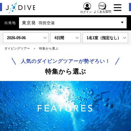
よくある質問
ログイン
東京発
出発地
羽田空港
2026-09-06
4日間
1名1室（指定なし）
ダイビングツアー
特集から選ぶ
人気のダイビングツアーが勢ぞろい！
特集から選ぶ
FEATURES