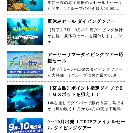
年に一度の赤字覚悟の大セール！セール
期間中、1グループに付き最大10,000...
夏休みセール ダイビングツアー
【終了】7月～9月の沖縄ダイビング旅行
がお得！夏休みセールを開催します。ジ
ェ...
アーリーサマーダイビングツアー応
援セール
【終了】5～6月出発のダイビングツアー
が大特価！1グループに付き最大10,0...
【宮古島】ポイント指定ダイブでＢ
ＩＧスポットを狙え！！
1年を通してダイバーで賑わう宮古島です
が北風の吹く11月から4月の間は下地島...
9～10月出発 J-TRIPファイナルセー
ル ダイビングツアー