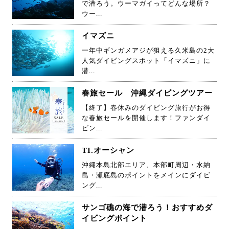
で潜ろう。ウーマガイってどんな場所？
ウー...
イマズニ
一年中ギンガメアジが狙える久米島の2大
人気ダイビングスポット「イマズニ」に
潜...
春旅セール 沖縄ダイビングツアー
【終了】春休みのダイビング旅行がお得
な春旅セールを開催します！ファンダイ
ビン...
TI.オーシャン
沖縄本島北部エリア、本部町周辺・水納
島・瀬底島のポイントをメインにダイビ
ング...
サンゴ礁の海で潜ろう！おすすめダ
イビングポイント