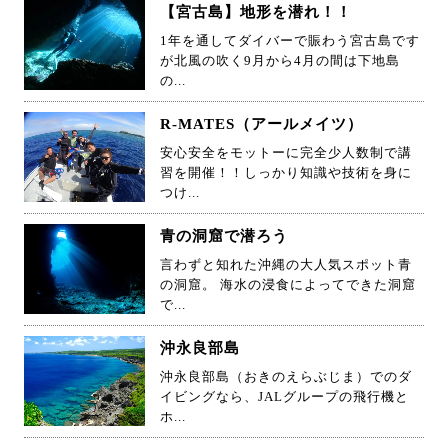
【宮古島】地形を潜れ！！
1年を通してダイバーで賑わう宮古島です
が北風の吹く9月から4月の間は下地島
の...
R-MATES（アールメイツ）
安心安全をモットーに完全少人数制で講
習を開催！！しっかり知識や技術を身に
つけ...
青の洞窟で潜ろう
言わずと知れた沖縄の大人気スポット青
の洞窟。 海水の浸食によってできた洞窟
で...
沖永良部島
沖永良部島（おきのえらぶじま）でのダ
イビングなら、JALグループの飛行機と
ホ...