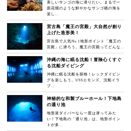
美しいサンゴの海に潜りたい。まるで一
面花畑のような鮮やかなサンゴ礁の海を
楽し...
宮古島「魔王の宮殿」大自然が創り
上げた造形美！
宮古島で人気No.1地形ポイント「魔王の
宮殿」に潜ろう。魔王の宮殿ってどんな...
沖縄の海に眠る沈船！冒険心くすぐ
る沈船ダイビング
沖縄に眠る沈船を探検！レックダイビン
グを楽しもう。USSエモンズ、沈船イラ
ブ...
神秘的な和製ブルーホール！下地島
の通り池
地形派ダイバーなら一度は潜ってみた
い！下地島の「通り池」は、地形ポイン
トが多...