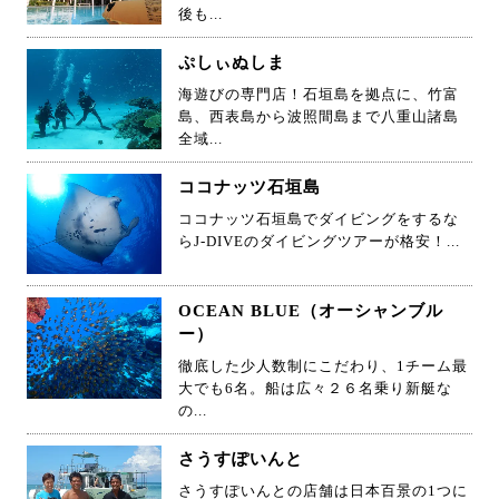
後も...
ぷしぃぬしま
海遊びの専門店！石垣島を拠点に、竹富
島、西表島から波照間島まで八重山諸島
全域...
ココナッツ石垣島
ココナッツ石垣島でダイビングをするな
らJ-DIVEのダイビングツアーが格安！...
OCEAN BLUE（オーシャンブル
ー）
徹底した少人数制にこだわり、1チーム最
大でも6名。船は広々２６名乗り新艇な
の...
さうすぽいんと
さうすぽいんとの店舗は日本百景の1つに