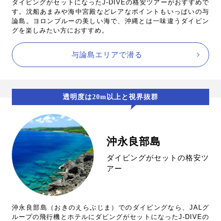
ダイビングがセットになったJ-DIVEの格安ツアーがおすすめで
す。沈船あまみや海中宮殿などレアなポイントもいっぱいの与
論島。ヨロンブルーの美しい海で、沖縄とは一味違うダイビン
グを楽しみたい方におすすめ。
与論島エリアで潜る
透明度は20m以上と視界抜群
沖永良部島
ダイビングがセットの格安ツ
アー
沖永良部島（おきのえらぶじま）でのダイビングなら、JALグ
ループの飛行機とホテルにダビングがセットになったJ-DIVEの