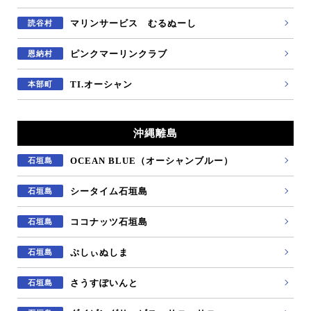
マリンサービス むるぬーし
読谷村
ピンクマーリンクラブ
恩納村
TI.オーシャン
本部町
沖縄離島
OCEAN BLUE（オーシャンブルー）
石垣島
シータイム石垣島
石垣島
ココナッツ石垣島
石垣島
ぷしぃぬしま
石垣島
さうすぽいんと
石垣島