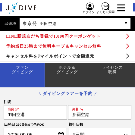
よくある質問
ログイン
東京発
出発地
羽田空港
LINE新規友だち登録で1,000円クーポンゲット
予約当日23時まで無料キープ＆キャンセル無料
キャンセル料をJマイルポイントで全額還元
ファン
ホテル＆
ライセンス
ダイビング
ダイビング
取得
ダイビングツアーを予約
往復
出発
到着
羽田空港
那覇空港
出発日
旅行日数
250日先まで予約OK
2026-09-06