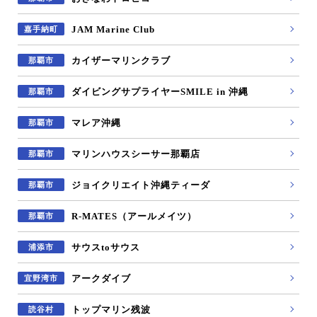
JAM Marine Club
嘉手納町
カイザーマリンクラブ
那覇市
ダイビングサプライヤーSMILE in 沖縄
那覇市
マレア沖縄
那覇市
マリンハウスシーサー那覇店
那覇市
ジョイクリエイト沖縄ティーダ
那覇市
R-MATES（アールメイツ）
那覇市
サウスtoサウス
浦添市
アークダイブ
宜野湾市
トップマリン残波
読谷村