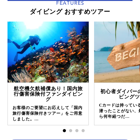
FEATURES
ダイビング おすすめツアー
航空機欠航補償あり！国内旅
初心者ダイバー
行傷害保険付ファンダイビン
ビングツ
グ
Cカードは持ってい
お客様のご要望にお応えして「国内
潜ったことがない、
旅行傷害保険付きツアー」をご用意
ら何年経つだ…
しました。…