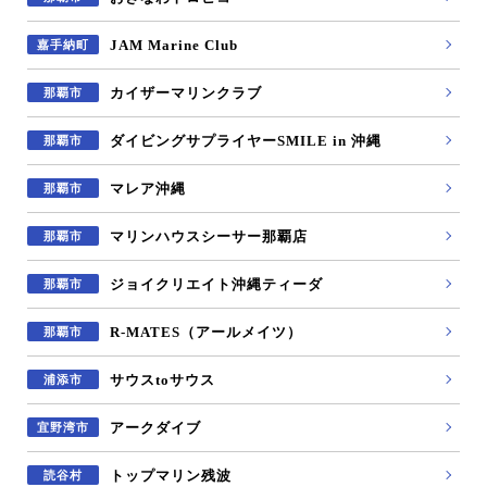
JAM Marine Club
嘉手納町
カイザーマリンクラブ
那覇市
ダイビングサプライヤーSMILE in 沖縄
那覇市
マレア沖縄
那覇市
マリンハウスシーサー那覇店
那覇市
ジョイクリエイト沖縄ティーダ
那覇市
R-MATES（アールメイツ）
那覇市
サウスtoサウス
浦添市
アークダイブ
宜野湾市
トップマリン残波
読谷村