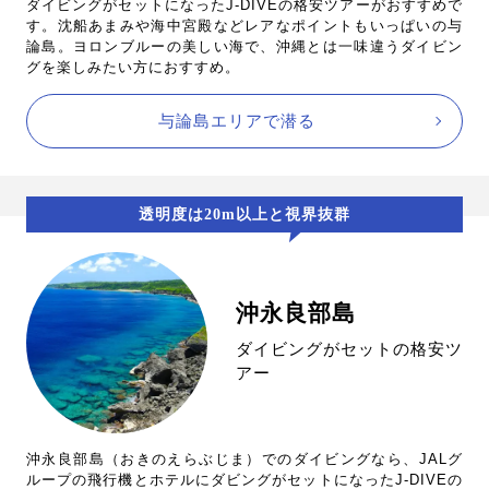
ダイビングがセットになったJ-DIVEの格安ツアーがおすすめで
す。沈船あまみや海中宮殿などレアなポイントもいっぱいの与
論島。ヨロンブルーの美しい海で、沖縄とは一味違うダイビン
グを楽しみたい方におすすめ。
与論島エリアで潜る
透明度は20m以上と視界抜群
沖永良部島
ダイビングがセットの格安ツ
アー
沖永良部島（おきのえらぶじま）でのダイビングなら、JALグ
ループの飛行機とホテルにダビングがセットになったJ-DIVEの