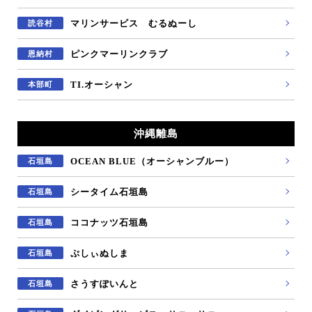
マリンサービス むるぬーし
読谷村
ピンクマーリンクラブ
恩納村
TI.オーシャン
本部町
沖縄離島
OCEAN BLUE（オーシャンブルー）
石垣島
シータイム石垣島
石垣島
ココナッツ石垣島
石垣島
ぷしぃぬしま
石垣島
さうすぽいんと
石垣島