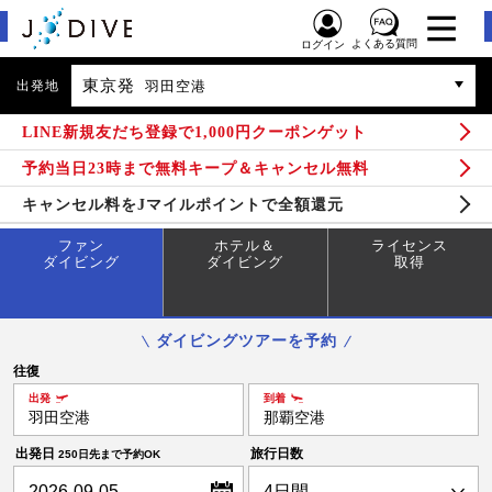
よくある質問
ログイン
東京発
出発地
羽田空港
LINE新規友だち登録で1,000円クーポンゲット
予約当日23時まで無料キープ＆キャンセル無料
キャンセル料をJマイルポイントで全額還元
ファン
ホテル＆
ライセンス
ダイビング
ダイビング
取得
ダイビングツアーを予約
往復
出発
到着
羽田空港
那覇空港
出発日
旅行日数
250日先まで予約OK
2026-09-05