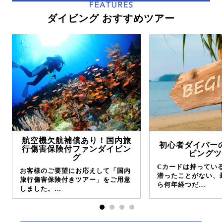
FEATURES
ダイビング おすすめツアー
航空機欠航補償あり！国内旅
初心者ダイバー
行傷害保険付ファンダイビン
ビングツ
グ
Cカードは持ってい
お客様のご要望にお応えして「国内
潜ったことがない、
旅行傷害保険付きツアー」をご用意
ら何年経つだ…
しました。…