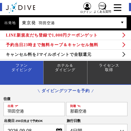
よくある質問
ログイン
東京発
出発地
羽田空港
LINE新規友だち登録で1,000円クーポンゲット
予約当日23時まで無料キープ＆キャンセル無料
キャンセル料をJマイルポイントで全額還元
ファン
ホテル＆
ライセンス
ダイビング
ダイビング
取得
ダイビングツアーを予約
往復
出発
到着
羽田空港
那覇空港
出発日
旅行日数
250日先まで予約OK
2026-09-08