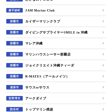
JAM Marine Club
嘉手納町
カイザーマリンクラブ
那覇市
ダイビングサプライヤーSMILE in 沖縄
那覇市
マレア沖縄
那覇市
マリンハウスシーサー那覇店
那覇市
ジョイクリエイト沖縄ティーダ
那覇市
R-MATES（アールメイツ）
那覇市
サウスtoサウス
浦添市
アークダイブ
宜野湾市
トップマリン残波
読谷村