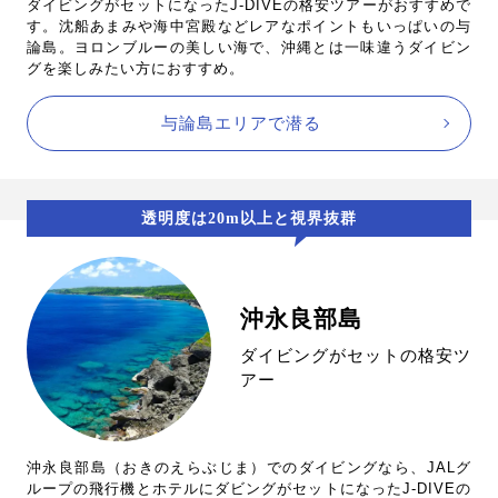
ダイビングがセットになったJ-DIVEの格安ツアーがおすすめで
す。沈船あまみや海中宮殿などレアなポイントもいっぱいの与
論島。ヨロンブルーの美しい海で、沖縄とは一味違うダイビン
グを楽しみたい方におすすめ。
与論島エリアで潜る
透明度は20m以上と視界抜群
沖永良部島
ダイビングがセットの格安ツ
アー
沖永良部島（おきのえらぶじま）でのダイビングなら、JALグ
ループの飛行機とホテルにダビングがセットになったJ-DIVEの