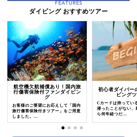
FEATURES
ダイビング おすすめツアー
航空機欠航補償あり！国内旅
初心者ダイバー
行傷害保険付ファンダイビン
ビングツ
グ
Cカードは持ってい
お客様のご要望にお応えして「国内
潜ったことがない、
旅行傷害保険付きツアー」をご用意
ら何年経つだ…
しました。…