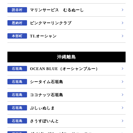
マリンサービス むるぬーし
読谷村
ピンクマーリンクラブ
恩納村
TI.オーシャン
本部町
沖縄離島
OCEAN BLUE（オーシャンブルー）
石垣島
シータイム石垣島
石垣島
ココナッツ石垣島
石垣島
ぷしぃぬしま
石垣島
さうすぽいんと
石垣島