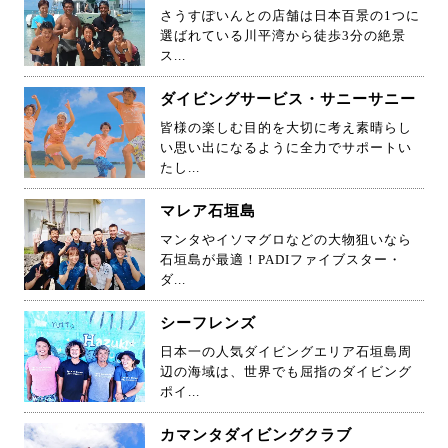
さうすぽいんとの店舗は日本百景の1つに
選ばれている川平湾から徒歩3分の絶景
ス...
ダイビングサービス・サニーサニー
皆様の楽しむ目的を大切に考え素晴らし
い思い出になるように全力でサポートい
たし...
マレア石垣島
マンタやイソマグロなどの大物狙いなら
石垣島が最適！PADIファイブスター・
ダ...
シーフレンズ
日本一の人気ダイビングエリア石垣島周
辺の海域は、世界でも屈指のダイビング
ポイ...
カマンタダイビングクラブ