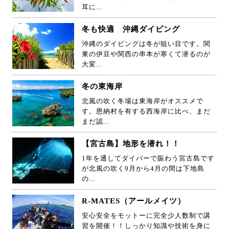
耳に...
冬も快適 沖縄ダイビング
沖縄のダイビングは冬が狙い目です。関
東の伊豆や関西の串本が寒くて潜るのが
大変...
冬の東海岸
北風の吹く冬場は東海岸がオススメで
す。恩納村を有する西海岸に比べ、まだ
まだ認...
【宮古島】地形を潜れ！！
1年を通してダイバーで賑わう宮古島です
が北風の吹く9月から4月の間は下地島
の...
R-MATES（アールメイツ）
安心安全をモットーに完全少人数制で講
習を開催！！しっかり知識や技術を身に