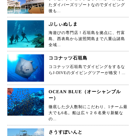
たダイバーズリゾートなのでダイビング
後も...
ぷしぃぬしま
海遊びの専門店！石垣島を拠点に、竹富
島、西表島から波照間島まで八重山諸島
全域...
ココナッツ石垣島
ココナッツ石垣島でダイビングをするな
らJ-DIVEのダイビングツアーが格安！...
OCEAN BLUE（オーシャンブル
ー）
徹底した少人数制にこだわり、1チーム最
大でも6名。船は広々２６名乗り新艇な
の...
さうすぽいんと