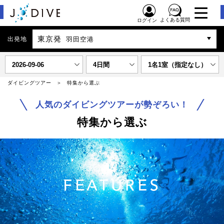
よくある質問
ログイン
東京発
出発地
羽田空港
2026-09-06
4日間
1名1室（指定なし）
ダイビングツアー
特集から選ぶ
人気のダイビングツアーが勢ぞろい！
特集から選ぶ
FEATURES