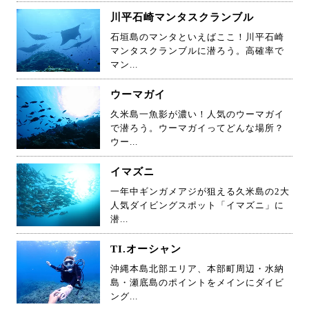
川平石崎マンタスクランブル
石垣島のマンタといえばここ！川平石崎
マンタスクランブルに潜ろう。高確率で
マン...
ウーマガイ
久米島一魚影が濃い！人気のウーマガイ
で潜ろう。ウーマガイってどんな場所？
ウー...
イマズニ
一年中ギンガメアジが狙える久米島の2大
人気ダイビングスポット「イマズニ」に
潜...
TI.オーシャン
沖縄本島北部エリア、本部町周辺・水納
島・瀬底島のポイントをメインにダイビ
ング...