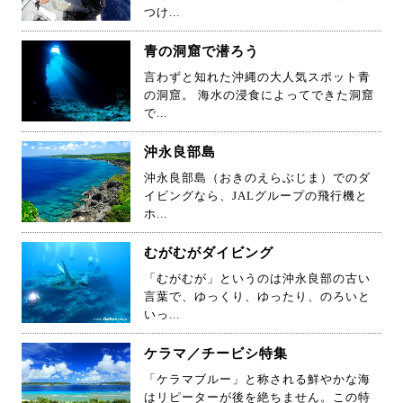
つけ...
青の洞窟で潜ろう
言わずと知れた沖縄の大人気スポット青
の洞窟。 海水の浸食によってできた洞窟
で...
沖永良部島
沖永良部島（おきのえらぶじま）でのダ
イビングなら、JALグループの飛行機と
ホ...
むがむがダイビング
「むがむが」というのは沖永良部の古い
言葉で、ゆっくり、ゆったり、のろいと
いっ...
ケラマ／チービシ特集
「ケラマブルー」と称される鮮やかな海
はリピーターが後を絶ちません。この特