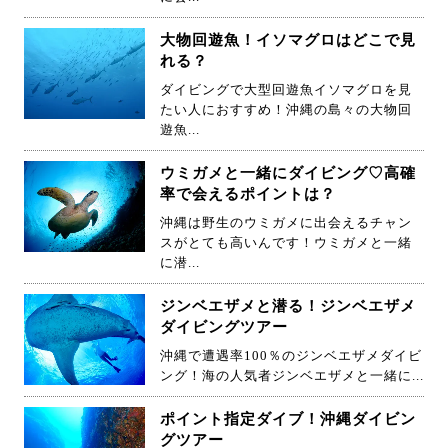
大物回遊魚！イソマグロはどこで見
れる？
ダイビングで大型回遊魚イソマグロを見
たい人におすすめ！沖縄の島々の大物回
遊魚...
ウミガメと一緒にダイビング♡高確
率で会えるポイントは？
沖縄は野生のウミガメに出会えるチャン
スがとても高いんです！ウミガメと一緒
に潜...
ジンベエザメと潜る！ジンベエザメ
ダイビングツアー
沖縄で遭遇率100％のジンベエザメダイビ
ング！海の人気者ジンベエザメと一緒に...
ポイント指定ダイブ！沖縄ダイビン
グツアー